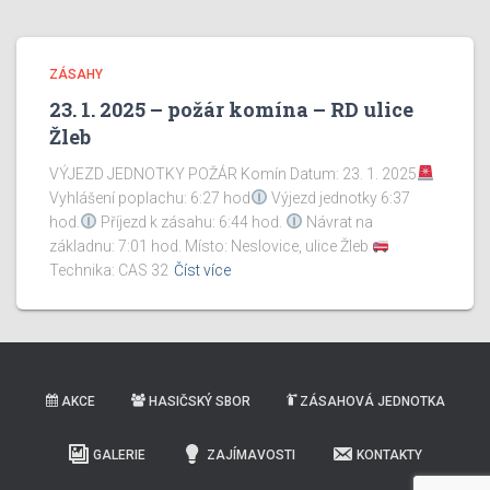
ZÁSAHY
23. 1. 2025 – požár komína – RD ulice
Žleb
VÝJEZD JEDNOTKY POŽÁR Komín Datum: 23. 1. 2025
Vyhlášení poplachu: 6:27 hod
Výjezd jednotky 6:37
hod.
Příjezd k zásahu: 6:44 hod.
Návrat na
základnu: 7:01 hod. Místo: Neslovice, ulice Žleb
Technika: CAS 32
Číst více
AKCE
HASIČSKÝ SBOR
ZÁSAHOVÁ JEDNOTKA
GALERIE
ZAJÍMAVOSTI
KONTAKTY