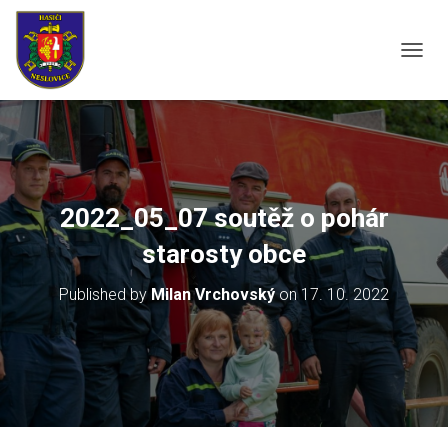
P
Ř
E
P
N
O
U
T
2022_05_07 soutěž o pohár
N
A
starosty obce
V
I
Published by
Milan Vrchovský
on
17. 10. 2022
G
A
C
I