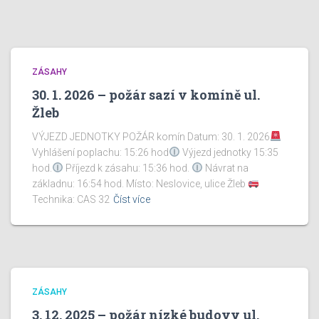
ZÁSAHY
30. 1. 2026 – požár sazí v komíně ul.
Žleb
VÝJEZD JEDNOTKY POŽÁR komín Datum: 30. 1. 2026
Vyhlášení poplachu: 15:26 hod
Výjezd jednotky 15:35
hod.
Příjezd k zásahu: 15:36 hod.
Návrat na
základnu: 16:54 hod. Místo: Neslovice, ulice Žleb
Technika: CAS 32
Číst více
ZÁSAHY
3. 12. 2025 – požár nízké budovy ul.