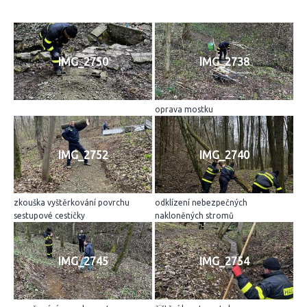
IMG_2750
IMG_2738
oprava mostku
IMG_2752
IMG_2740
zkouška vyštěrkování povrchu
odklízení nebezpečných
sestupové cestičky
nakloněných stromů
IMG_2745
IMG_2754