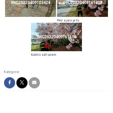
IMG20220409103424
IMG20220409161603
Petr a jaro je tu
IMG20220409161618
Kubíčci září jarem
Kategorie: