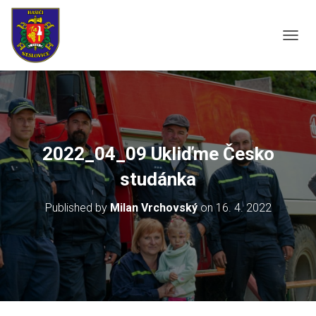
P
Ř
E
P
N
O
U
T
2022_04_09 Ukliďme Česko
N
A
studánka
V
I
Published by
Milan Vrchovský
on
16. 4. 2022
G
A
C
I