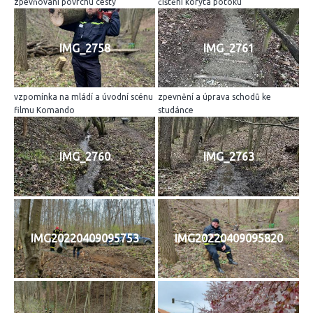
zpevňování povrchu cesty
čištění koryta potoku
IMG_2758
IMG_2761
vzpomínka na mládí a úvodní scénu
zpevnění a úprava schodů ke
filmu Komando
studánce
IMG_2760
IMG_2763
IMG20220409095753
IMG20220409095820