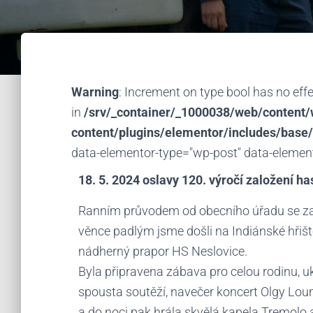
Warning
: Increment on type bool has no effe
in
/srv/_container/_1000038/web/content
content/plugins/elementor/includes/base/
data-elementor-type="wp-post" data-element
18. 5. 2024 oslavy 120. výročí založení h
Ranním průvodem od obecního úřadu se zas
věnce padlým jsme došli na Indiánské hřišt
nádherný prapor HS Neslovice.
Byla připravena zábava pro celou rodinu, uk
spousta soutěží, navečer koncert Olgy Lounové
a do noci pak hrála skvělá kapela Tremolo 