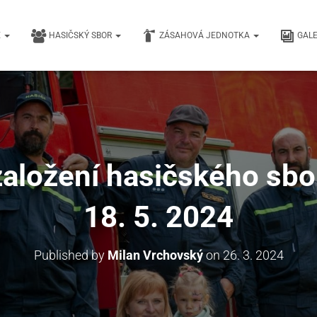
E
HASIČSKÝ SBOR
ZÁSAHOVÁ JEDNOTKA
GALE
založení hasičského sb
18. 5. 2024
Published by
Milan Vrchovský
on
26. 3. 2024