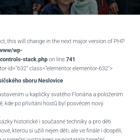
ct, this will change in the next major version of PHP
/www/wp-
controls-stack.php
on line
741
or-id="632" class="elementor elementor-632">
asičského sboru Neslovice
tavením u kapličky svatého Floriána a položením
ě, kde po přivítání hostů byl posvěcen nový
ázky historické i současné techniky a pro děti
, kterou si užili nejen děti, ale ve finále i dospělí,
a o taneční vystoupení se postarala taneční