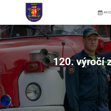
AKC
120. výročí 