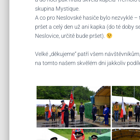
skupina Mystique.
A co pro Neslovské hasiče bylo nezvyklé –
pršet a celý den už ani kapka (do té doby se
Neslovice, určitě bude pršet).
Velké „děkujeme“ patří všem návštěvníkům
na tomto našem skvělém dni jakkoliv podíle