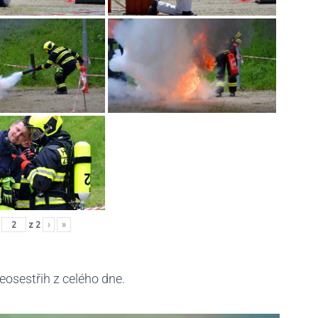
z
2
›
»
osestřih z celého dne.