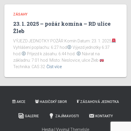
ZÁSAHY
23. 1. 2025 – požár komína – RD ulice
Žleb
VÝJEZD JEDNOTKY POŽÁR Komín Datum: 23. 1. 2025
Vyhlášení poplachu: 6:27 hod
Výjezd jednotky 6:37
hod.
Příjezd k zásahu: 6:44 hod.
Návrat na
základnu: 7:01 hod. Místo: Neslovice, ulice Žleb
Technika: CAS 32
Číst více
AKCE
HASIČSKÝ SBOR
ZÁSAHOVÁ JEDNOTKA
GALERIE
ZAJÍMAVOSTI
KONTAKTY
Hestia | Vyvinul
ThemeIsle