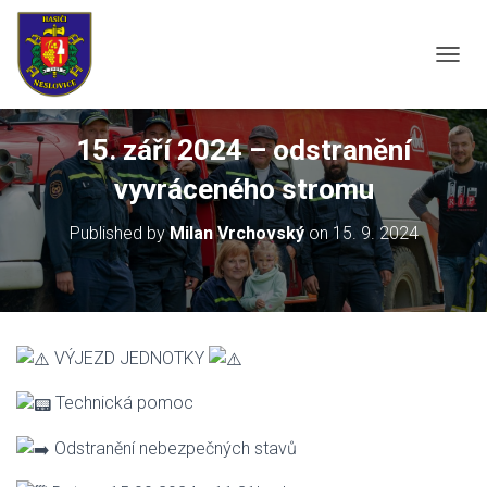
P
Ř
E
P
15. září 2024 – odstranění
N
O
vyvráceného stromu
U
T
Published by
Milan Vrchovský
on
15. 9. 2024
N
A
V
I
G
A
VÝJEZD JEDNOTKY
C
I
Technická pomoc
Odstranění nebezpečných stavů